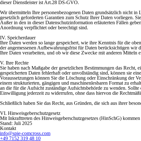
dieser Dienstleister ist Art.28 DS-GVO.
Wir übermitteln Ihre personenbezogenen Daten grundsätzlich nicht in Län
gesetzlich geforderten Garantien zum Schutz Ihrer Daten vorliegen. S
Außer in den in dieser Datenschutzinformation erläuterten Fällen gebe
Anordnung verpflichtet oder berechtigt sind.
IV. Speicherdauer
Ihre Daten werden so lange gespeichert, wie ihre Kenntnis für die ob
der angemessenen Aufbewahrungsfrist für Daten berücksichtigen wir di
Ihre Daten verarbeiten, und ob wir diese Zwecke mit anderen Mitteln 
V. Ihre Rechte
Sie haben nach Maßgabe der gesetzlichen Bestimmungen das Recht, eine 
gespeicherten Daten fehlerhaft oder unvollständig sind, können sie 
Voraussetzungen können Sie die Löschung oder Einschränkung der Verar
einem strukturierten, gängigen und maschinenlesbaren Format zu erhal
an die für die Aufsicht zuständige Aufsichtsbehörde zu wenden. Sollte 
Einwilligung jederzeit zu widerrufen, ohne dass hiervon die Rechtmäßi
Schließlich haben Sie das Recht, aus Gründen, die sich aus ihrer be
VI. Hinweisgeberschutzgesetz
Mit Inkrafttreten des Hinweisgeberschutzgesetzes (HinSchG) kommen w
Stand: Juli 2025
Kontakt
info@spie-comcross.com
+49 7152 319 48 10