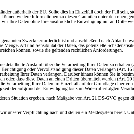
der außerhalb der EU. Sollte dies im Einzelfall doch der Fall sein, ste
ie können weitere Informationen zu diesen Garantien unter den oben ge
n wir Ihre Daten ohne Ihre ausdrückliche Einwilligung nur an Dritte we
en genannten Zwecke erforderlich ist und anschließend nach Ablauf etw
e Menge, Art und Sensibilität der Daten, das potenzielle Schadensrisi
erreichen können, sowie die geltenden rechtlichen Anforderungen.
detaillierte Auskunft über die Verarbeitung Ihrer Daten zu erhalten (
eine Berichtigung oder Vervollständigung dieser Daten verlangen (Art
beitung Ihrer Daten verlangen. Darüber hinaus können Sie in bestimmte
ten oder, dass diese Daten an einen Dritten übermittelt werden (Art.
die Verarbeitung Ihrer Daten im Einzelfall auf der Grundlage einer von 
gkeit der aufgrund der Einwilligung bis zum Widerruf erfolgten Verarb
sonderen Situation ergeben, nach Maßgabe von Art. 21 DS-GVO gegen di
ir unserer Verpflichtung nach und stellen ein Meldesystem bereit. U