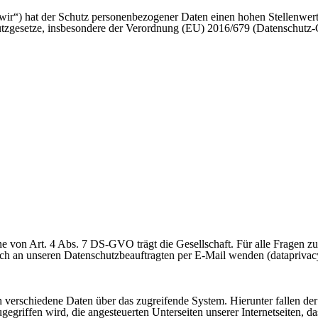
r“) hat der Schutz personenbezogener Daten einen hohen Stellenwert.
chutzgesetze, insbesondere der Verordnung (EU) 2016/679 (Datenschu
nne von Art. 4 Abs. 7 DS-GVO trägt die Gesellschaft. Für alle Frage
uch an unseren Datenschutzbeauftragten per E-Mail wenden (datapriva
ch verschiedene Daten über das zugreifende System. Hierunter fallen d
zugegriffen wird, die angesteuerten Unterseiten unserer Internetseiten, 