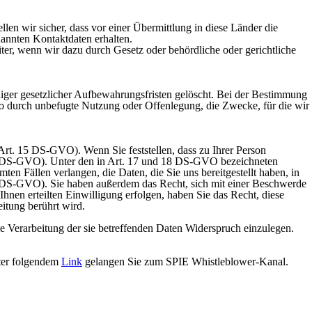
llen wir sicher, dass vor einer Übermittlung in diese Länder die
nannten Kontaktdaten erhalten.
iter, wenn wir dazu durch Gesetz oder behördliche oder gerichtliche
aiger gesetzlicher Aufbewahrungsfristen gelöscht. Bei der Bestimmung
ko durch unbefugte Nutzung oder Offenlegung, die Zwecke, für die wir
Art. 15 DS-GVO). Wenn Sie feststellen, dass zu Ihrer Person
. 16 DS-GVO). Unter den in Art. 17 und 18 DS-GVO bezeichneten
n Fällen verlangen, die Daten, die Sie uns bereitgestellt haben, in
 20 DS-GVO). Sie haben außerdem das Recht, sich mit einer Beschwerde
Ihnen erteilten Einwilligung erfolgen, haben Sie das Recht, diese
eitung berührt wird.
e Verarbeitung der sie betreffenden Daten Widerspruch einzulegen.
nter folgendem
Link
gelangen Sie zum SPIE Whistleblower-Kanal.