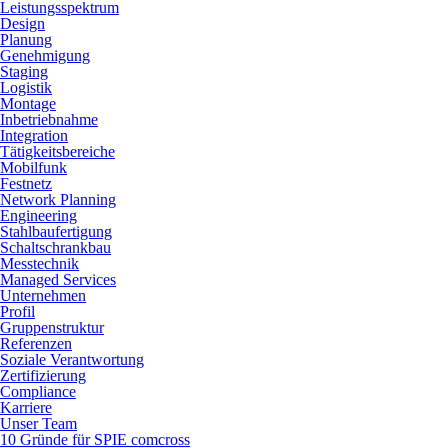
Leistungsspektrum
Design
Planung
Genehmigung
Staging
Logistik
Montage
Inbetriebnahme
Integration
Tätigkeitsbereiche
Mobilfunk
Festnetz
Network Planning
Engineering
Stahlbaufertigung
Schaltschrankbau
Messtechnik
Managed Services
Unternehmen
Profil
Gruppenstruktur
Referenzen
Soziale Verantwortung
Zertifizierung
Compliance
Karriere
Unser Team
10 Gründe für SPIE comcross