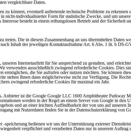
Daten vergleichbare Daten.
en zu können, eventuell auftretende technische Probleme zu erkennen
 nicht-individualisierter Form für statistische Zwecke, und um unsere 
s Interesse besteht in einem reibungslosen Betrieb und der Sicherheit 
t zu treten. Die in diesem Zusammenhang an uns übermittelten Daten we
e nach Inhalt der jeweiligen Kontaktaufnahme Art. 6 Abs. 1 lit. b DS-G
unseren Internetauftritt für Sie ansprechend zu gestalten, und erleich
Wir verwenden ausschließlich zwingend erforderliche Cookies. Dies si
eiten ermöglichen, die Sie aufrufen oder nutzen möchten. Sie können die
seite stehen Ihnen dann möglicherweise nicht zur Verfügung. Die Rechts
eichern zwingend erforderliche Cookies für maximal ein Jahr.
Maps. Anbieter ist die Google Google LLC 1600 Amphitheatre Parkway
Informationen werden in der Regel an einem Server von Google in den
gebots und an einer leichten Auffindbarkeit der von uns auf unseren Int
gang mit Nutzerdaten finden Sie in der Datenschutzerklärung von Goog
 -speicherung bedienen wir uns der Unterstützung externer Dienstleister
schwiegenheit verpflichtet und verarbeiten Daten nur in unserem Auftr