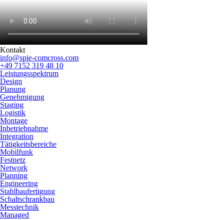
Kontakt
info@spie-comcross.com
+49 7152 319 48 10
Leistungsspektrum
Design
Planung
Genehmigung
Staging
Logistik
Montage
Inbetriebnahme
Integration
Tätigkeitsbereiche
Mobilfunk
Festnetz
Network
Planning
Engineering
Stahlbaufertigung
Schaltschrankbau
Messtechnik
Managed